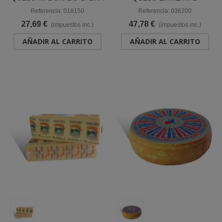
"CABRA DEL TIETAR"
BLOQUE "LE SUPERBE"
Referencia: 018150
Referencia: 036200
27,69 €
47,78 €
(impuestos inc.)
(impuestos inc.)
AÑADIR AL CARRITO
AÑADIR AL CARRITO