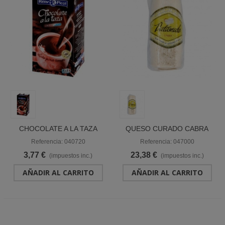
CHOCOLATE A LA TAZA
QUESO CURADO CABRA
BRIK 1 L "RENY PICOT"
PATAMULO "ASTURLESA"
Referencia: 040720
Referencia: 047000
3,77 €
23,38 €
(impuestos inc.)
(impuestos inc.)
AÑADIR AL CARRITO
AÑADIR AL CARRITO