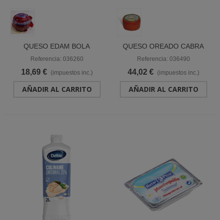
QUESO EDAM BOLA
QUESO OREADO CABRA
TIERNO "CASTILLO DE
LIGHT (BAJO SAL/GRASA)
Referencia: 036260
Referencia: 036490
HOLANDA"
"MONTERUBIO"
18,69 €
44,02 €
(impuestos inc.)
(impuestos inc.)
AÑADIR AL CARRITO
AÑADIR AL CARRITO