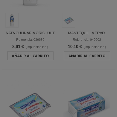
NATA CULINARIA ORIG. UHT
MANTEQUILLA TRAD.
20% M.G. BOT. 2 L "DEBIC"
MICROTARRINA 10GX100
Referencia: 036680
Referencia: 040002
"RENY PICOT"
8,61 €
10,10 €
(impuestos inc.)
(impuestos inc.)
AÑADIR AL CARRITO
AÑADIR AL CARRITO