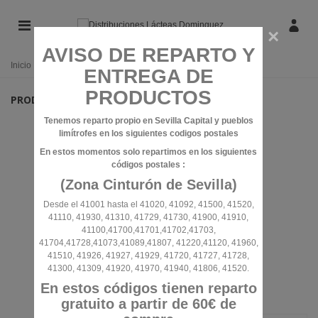
×
AVISO DE REPARTO Y
Inicio
/
PRODUCTOS LÁCTEOS
ENTREGA DE
PRODUCTOS
PRODUCTOS LÁCTEOS
Tenemos reparto propio en Sevilla Capital y pueblos
BATIDOS
limítrofes en los siguientes codigos postales
LECHES BÁSICAS
En estos momentos solo repartimos en los siguientes
códigos postales :
MANTEQUILLAS
(Zona Cinturón de Sevilla)
MARGARINAS
Desde el 41001 hasta el 41020, 41092, 41500, 41520,
41110, 41930, 41310, 41729, 41730, 41900, 41910,
41100,41700,41701,41702,41703,
QUESOS
41704,41728,41073,41089,41807, 41220,41120, 41960,
41510, 41926, 41927, 41929, 41720, 41727, 41728,
NATAS
41300, 41309, 41920, 41970, 41940, 41806, 41520.
ESPECIAL PARA POSTRES
En estos códigos tienen reparto
gratuito a partir de 60€ de