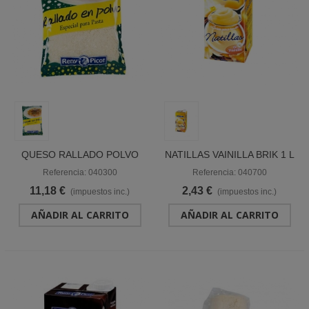
QUESO RALLADO POLVO
NATILLAS VAINILLA BRIK 1 L
BOLSA 1 KG "RENY PICOT"
"RENY PICOT"
Referencia: 040300
Referencia: 040700
11,18 €
2,43 €
(impuestos inc.)
(impuestos inc.)
AÑADIR AL CARRITO
AÑADIR AL CARRITO