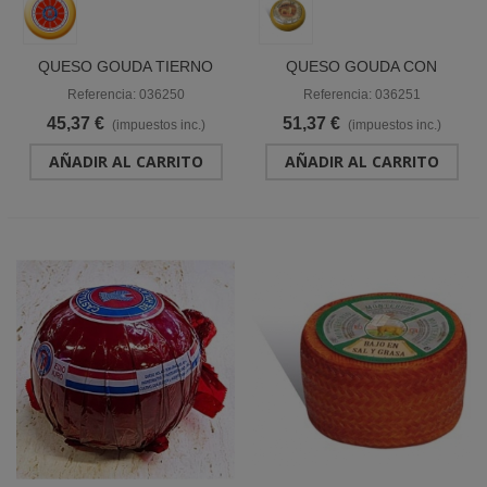
QUESO GOUDA TIERNO
QUESO GOUDA CON
"CASTILLO DE HOLANDA"
COMINO "CASTILLO DE
Referencia: 036250
Referencia: 036251
HOLANDA"
45,37 €
51,37 €
(impuestos inc.)
(impuestos inc.)
AÑADIR AL CARRITO
AÑADIR AL CARRITO