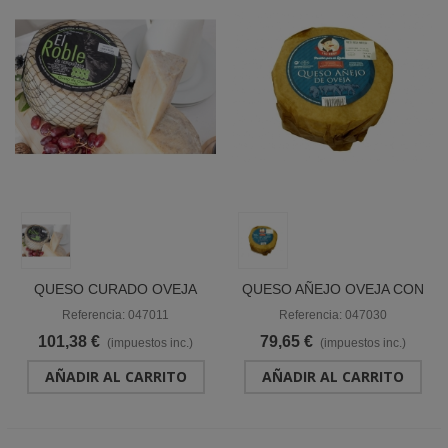
QUESO CURADO OVEJA
QUESO AÑEJO OVEJA CON
MANCHEGA TRUFADO
MANTECA "TIO REST"
Referencia: 047011
Referencia: 047030
"CAMPOLLANO"
101,38 €
79,65 €
(impuestos inc.)
(impuestos inc.)
AÑADIR AL CARRITO
AÑADIR AL CARRITO