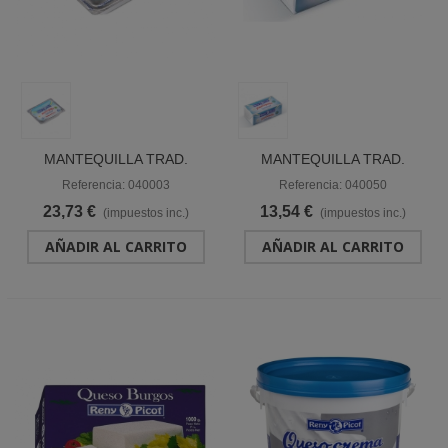
MANTEQUILLA TRAD.
MANTEQUILLA TRAD.
MICROTARRINA 15GX144
BLOQUE 1 KG "RENY
Referencia: 040003
Referencia: 040050
"RENY PICOT"
PICOT"
23,73 €
13,54 €
(impuestos inc.)
(impuestos inc.)
AÑADIR AL CARRITO
AÑADIR AL CARRITO