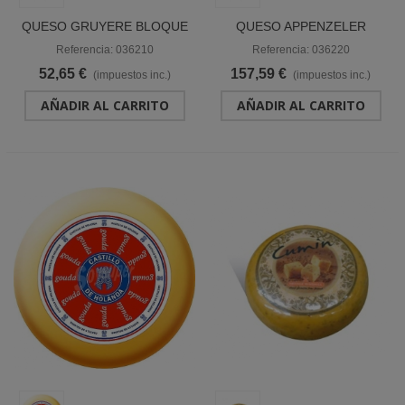
QUESO GRUYERE BLOQUE
QUESO APPENZELER
"LE SUPERBE"
RUEDA "LE SUPERBE"
Referencia: 036210
Referencia: 036220
52,65 €
157,59 €
(impuestos inc.)
(impuestos inc.)
AÑADIR AL CARRITO
AÑADIR AL CARRITO