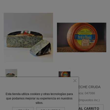
×
QUESO ARTESANO
QUESO LECHE CRUDA
CABRALES D.O.P. 1/2 PZ.
CABRA IBORES D.O.P.
Referencia: 047065
Referencia: 047066
Esta tienda utiliza cookies y otras tecnologías para
"TGT"
"FLOR DE LAS
que podamos mejorar su experiencia en nuestros
35,11 €
21,37 €
(impuestos inc.)
(impuestos inc.)
VILLUERCAS"
sitios.
AÑADIR AL CARRITO
AÑADIR AL CARRITO