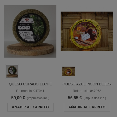
QUESO CURADO LECHE
QUESO AZUL PICON BEJES-
CRUDA OVEJA EN ROMERO
TRESVISO D.O.P. "LA
Referencia: 047041
Referencia: 047062
"CAMPOLLANO"
BRAÑUCA"
59,00 €
56,65 €
(impuestos inc.)
(impuestos inc.)
AÑADIR AL CARRITO
AÑADIR AL CARRITO