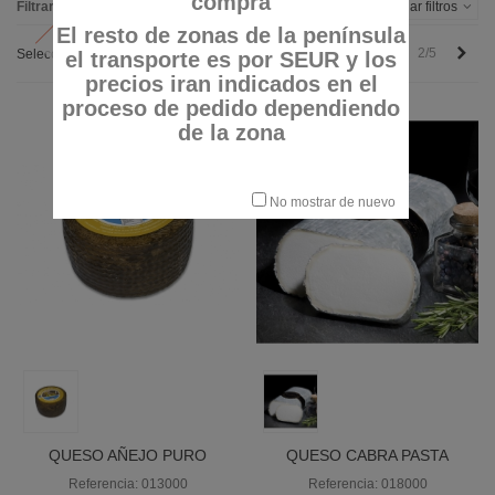
compra
Filtrar por
Alternar filtros
El resto de zonas de la península
Anterior
Sigu
2/5
Seleccionar
el transporte es por SEUR y los
precios iran indicados en el
proceso de pedido dependiendo
de la zona
No mostrar de nuevo
QUESO AÑEJO PURO
QUESO CABRA PASTA
OVEJA "ORBIGO"
BLANDA "MONTE ENEBRO"
Referencia: 013000
Referencia: 018000