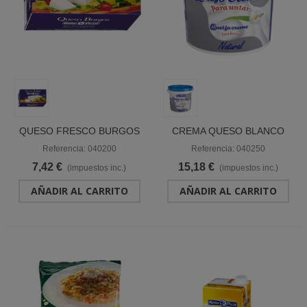
QUESO FRESCO BURGOS
CREMA QUESO BLANCO
VACA BRIK 1 KG "RENY
NAT. UNTAR CUBO 2
Referencia: 040200
Referencia: 040250
PICOT"
KG."RENY PICOT"
7,42 €
15,18 €
(impuestos inc.)
(impuestos inc.)
AÑADIR AL CARRITO
AÑADIR AL CARRITO