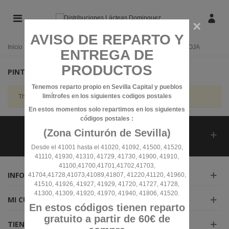
×
AVISO DE REPARTO Y
Inicio
/
LEGUMBRES SECAS
/
ALUBIAS
/
PINTA
/
PINTA ROJA
ENTREGA DE
PRODUCTOS
PINTA ROJA
Tenemos reparto propio en Sevilla Capital y pueblos
limítrofes en los siguientes codigos postales
There are no products on the category.
En estos momentos solo repartimos en los siguientes
códigos postales :
(Zona Cinturón de Sevilla)
HOJA INFORMATIVA
Desde el 41001 hasta el 41020, 41092, 41500, 41520,
41110, 41930, 41310, 41729, 41730, 41900, 41910,
41100,41700,41701,41702,41703,
INFORMACIÓN
41704,41728,41073,41089,41807, 41220,41120, 41960,
41510, 41926, 41927, 41929, 41720, 41727, 41728,
41300, 41309, 41920, 41970, 41940, 41806, 41520.
MI CUENTA
En estos códigos tienen reparto
gratuito a partir de 60€ de
TIENDA