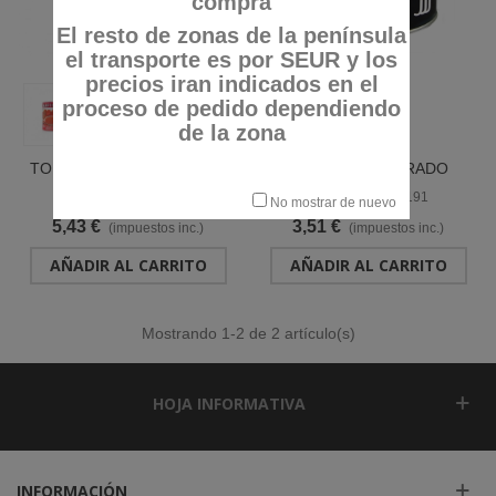
compra
El resto de zonas de la península
el transporte es por SEUR y los
precios iran indicados en el
proceso de pedido dependiendo
de la zona
TOMATE TRITURADO NAT.
TOMATE TRITURADO
EXTRA LATA 4250
EXTRA ESP. HOST. LATA
Referencia: 075000
Referencia: 653191
No mostrar de nuevo
"MARTINETE"
2650 "JJJ"
5,43 €
3,51 €
(impuestos inc.)
(impuestos inc.)
AÑADIR AL CARRITO
AÑADIR AL CARRITO
Mostrando
1
-2 de 2 artículo(s)
HOJA INFORMATIVA
INFORMACIÓN