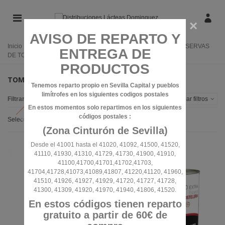
×
AVISO DE REPARTO Y
Inicio
/
CONSERVAS
/
CONSERVAS DE VERDURAS
/
CONSERVAS
ENTREGA DE
DE TOMATE
/
TOMATE NATURAL TRITURADO
PRODUCTOS
TOMATE NATURAL TRITURADO
Tenemos reparto propio en Sevilla Capital y pueblos
limítrofes en los siguientes codigos postales
Filtrar por
Alternar filtros
En estos momentos solo repartimos en los siguientes
códigos postales :
Seleccionar
(Zona Cinturón de Sevilla)
Desde el 41001 hasta el 41020, 41092, 41500, 41520,
41110, 41930, 41310, 41729, 41730, 41900, 41910,
41100,41700,41701,41702,41703,
41704,41728,41073,41089,41807, 41220,41120, 41960,
41510, 41926, 41927, 41929, 41720, 41727, 41728,
41300, 41309, 41920, 41970, 41940, 41806, 41520.
En estos códigos tienen reparto
gratuito a partir de 60€ de