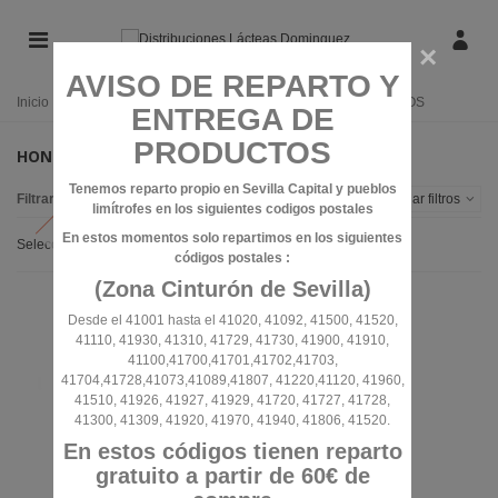
×
AVISO DE REPARTO Y
Inicio
/
CONSERVAS
/
PRODUCTOS SILVESTRES
/
HONGOS
ENTREGA DE
PRODUCTOS
HONGOS
Tenemos reparto propio en Sevilla Capital y pueblos
Filtrar por
Alternar filtros
limítrofes en los siguientes codigos postales
En estos momentos solo repartimos en los siguientes
Seleccionar
códigos postales :
(Zona Cinturón de Sevilla)
Desde el 41001 hasta el 41020, 41092, 41500, 41520,
41110, 41930, 41310, 41729, 41730, 41900, 41910,
41100,41700,41701,41702,41703,
41704,41728,41073,41089,41807, 41220,41120, 41960,
41510, 41926, 41927, 41929, 41720, 41727, 41728,
41300, 41309, 41920, 41970, 41940, 41806, 41520.
En estos códigos tienen reparto
gratuito a partir de 60€ de