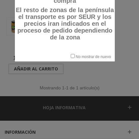
compra
El resto de zonas de la península
el transporte es por SEUR y los
precios iran indicados en el
proceso de pedido dependiendo
de la zona
CRIADILLAS TIERRA
(TRUFA DEL DESIERTO)
Referencia: 050020
IMPORT. TARRO 370 "LEON"
No mostrar de nuevo
12,38 €
(impuestos inc.)
AÑADIR AL CARRITO
Mostrando
1
-1 de 1 artículo(s)
HOJA INFORMATIVA
INFORMACIÓN