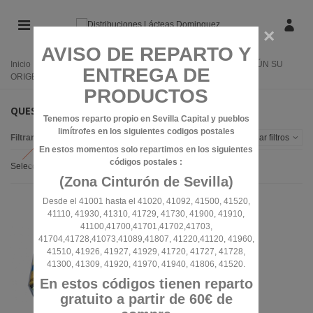
×
AVISO DE REPARTO Y
Inicio
/
PRODUCTOS LÁCTEOS
/
QUESOS
/
QUESOS SEGÚN SU
ENTREGA DE
ORIGEN
/
QUESOS DANESES
PRODUCTOS
QUESOS DANESES
Tenemos reparto propio en Sevilla Capital y pueblos
limítrofes en los siguientes codigos postales
Filtrar por
Alternar filtros
En estos momentos solo repartimos en los siguientes
códigos postales :
Seleccionar
(Zona Cinturón de Sevilla)
Desde el 41001 hasta el 41020, 41092, 41500, 41520,
41110, 41930, 41310, 41729, 41730, 41900, 41910,
41100,41700,41701,41702,41703,
41704,41728,41073,41089,41807, 41220,41120, 41960,
41510, 41926, 41927, 41929, 41720, 41727, 41728,
41300, 41309, 41920, 41970, 41940, 41806, 41520.
En estos códigos tienen reparto
gratuito a partir de 60€ de