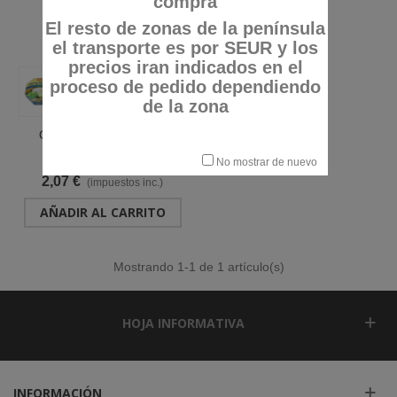
compra
El resto de zonas de la península
el transporte es por SEUR y los
precios iran indicados en el
proceso de pedido dependiendo
de la zona
QUESO CAMEMBERT
ENTERO TARRINA 125G
Referencia: 047500
No mostrar de nuevo
"TGT"
2,07 €
(impuestos inc.)
AÑADIR AL CARRITO
Mostrando
1
-1 de 1 artículo(s)
HOJA INFORMATIVA
INFORMACIÓN