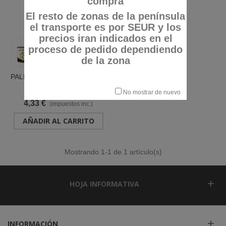
compra
El resto de zonas de la península
el transporte es por SEUR y los
precios iran indicados en el
proceso de pedido dependiendo
de la zona
PALMITO IMPORT. ENT. EXT.
F/A LATA 850 "JJJ"
Referencia: 653830
No mostrar de nuevo
4,33 €
(impuestos inc.)
AÑADIR AL CARRITO
Mostrando
1
-1 de 1 artículo(s)
HOJA INFORMATIVA
INFORMACIÓN