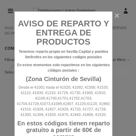
×
AVISO DE REPARTO Y
Inicio
/
CONSERVAS
/
CONSERVAS DE VERDURAS
/
CONSERVAS
ENTREGA DE
DE PALMITO
PRODUCTOS
CONSERVAS DE PALMITO
Tenemos reparto propio en Sevilla Capital y pueblos
limítrofes en los siguientes codigos postales
Filtrar por
Alternar filtros
En estos momentos solo repartimos en los siguientes
códigos postales :
Seleccionar
(Zona Cinturón de Sevilla)
Desde el 41001 hasta el 41020, 41092, 41500, 41520,
41110, 41930, 41310, 41729, 41730, 41900, 41910,
41100,41700,41701,41702,41703,
41704,41728,41073,41089,41807, 41220,41120, 41960,
41510, 41926, 41927, 41929, 41720, 41727, 41728,
41300, 41309, 41920, 41970, 41940, 41806, 41520.
En estos códigos tienen reparto
gratuito a partir de 60€ de